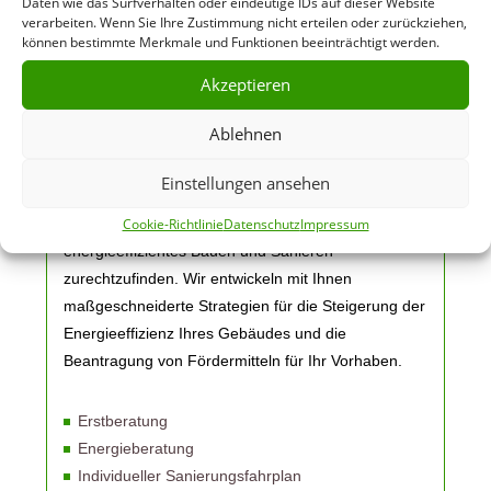
Daten wie das Surfverhalten oder eindeutige IDs auf dieser Website
verarbeiten. Wenn Sie Ihre Zustimmung nicht erteilen oder zurückziehen,
können bestimmte Merkmale und Funktionen beeinträchtigt werden.
Akzeptieren
Services
Ablehnen
Wir erklären Ihnen gerne mögliche Maßnahmen zur
Steigerung der Energieeffizienz und helfen Ihnen,
Einstellungen ansehen
sich in dem sich ständig weiterentwickelnden
Cookie-Richtlinie
Datenschutz
Impressum
Angebot an öffentlichen Fördermöglichkeiten für
energieeffizientes Bauen und Sanieren
zurechtzufinden. Wir entwickeln mit Ihnen
maßgeschneiderte Strategien für die Steigerung der
Energieeffizienz Ihres Gebäudes und die
Beantragung von Fördermitteln für Ihr Vorhaben.
Erstberatung
Energieberatung
Individueller Sanierungsfahrplan